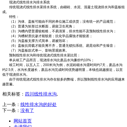
现浇式线性排水沟排水系统
传统现浇式线性排水渠排水系统，由砌砖、水泥、混凝土现浇排水沟和盖板组
成。
特性：
（1）沟体、盖板可能由不同的单位施工或供货；没有统一的产品规范；
（2）普通为矩形过水断面，易留卫生死角；
（3）沟槽内壁普通较粗糙，不易清算，排水性能不及预制线性排水沟；
（4）沟槽材质抗渗才能较差；抗化学品腐蚀才能较差；
（5）沟盖板支撑方式简单，易被毁坏；
（6）盖板抗荷载才能良莠不齐，普通无锁扣系统、易晃动和产生噪音；
（7）沟盖板款式单一、影响景观效果。
预制线性排水沟和传统现浇式线性排水渠比照：
单从竣工产品而言，现浇排水沟比废品水沟廉价约10%；
竣工时间，以五人工，200米沟为例，水泥砖砌水沟需时间约7天，废品水沟
约2.5天，水沟长度越长，废品水沟完成时间优势越明显，本钱也就越接近，以至
低于现浇排水沟。
由于传统现浇式线性排水沟存在较多的弊端，所以预制线性排水沟的应用越来
越普遍。
相关标签：
四川线性排水沟
,
上一条：
线性排水沟的好处
下一条：
没有了
网站首页
走进我们