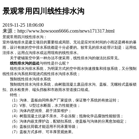
景观常用四川线性排水沟
2019-11-25 18:06:00
来源：http://www.howsoon6666.com/news171317.html
景观常用四川线性排水沟：
室外场地排水是建立项目的重要组成局部。无论是应对长时间的小雨还是稀有的暴
雨，设计有效的空中排水系统都是十分必要的。较常见的排水处理计划是：运用低
洼排水，运用点沟排水或运用现有的线性排水。
关于硬铺装空中第一种办法不便采用，线性排水沟的做法比拟常见。
线性排水沟的益处
与特性是什么呢？
线性排水沟排水系统，为明渠方式的空中雨水快速搜集和排放系统，又分预制
线性排水沟系统和现浇式线性排水沟排水系统；
预制线性排水沟排水系统
预制线性排水沟排水系统，由树脂混凝土废品排水沟、盖板、无螺栓式盖板锁
扣、跌水检查井、端头挡板和市政雨水管道接口组成。
特性：
（1）沟体、盖板由同终身产厂家提供，保证整个系统的有效运转；
（2）Ⅴ形、U型过水断面，水力性能更佳；
（3）沟体内壁润滑、易于清算维护；
（4）树脂混凝土抗渗不亲水、不会冻裂；抵御化学品腐蚀性能较强；
（5）沟体内嵌支撑护边，配锁扣系统，使盖板与沟体的分离愈加稳定；
（6）盖板抗荷载才能适用不同承重等级；
（7）盖板方式多样、可丰厚景观效果。