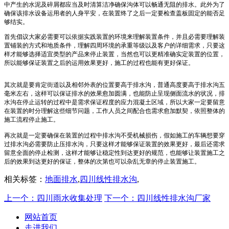
中产生的水泥及碎屑都应当及时清算洁净确保沟体可以畅通无阻的排水。此外为了
确保该排水设备运用者的人身平安，在装置终了之后一定要检查盖板固定的能否足
够结实。
首先倡议大家必需要可以依据实践装置的环境来理解装置条件，并且必需要理解装
置铺装的方式和地质条件，理解四周环境的承重等级以及客户的详细需求，只要这
样才能够选择适宜类型的产品来停止装置，当然也可以更精准确实定装置的位置，
所以能够保证装置之后的运用效果更好，施工的过程也能有更好保证。
其次就是要肯定街道以及相邻外表的位置要高于排水沟，普通高度要高于排水沟五
毫米左右，这样可以保证排水的效果愈加圆满，也能防止呈现侧面流水的状况，排
水沟在停止运转的过程中是需求保证程度的应力混凝土区域，所以大家一定要留意
在装置的时分理解这些细节问题，工作人员之间配合也需求愈加默契，依照整体的
施工流程停止施工。
再次就是一定要确保在装置的过程中排水沟不受机械损伤，假如施工的车辆想要穿
过排水沟必需要防止压排水沟，只要这样才能够保证装置的效果更好，最后还需求
留意全面的停止检测，这样才能够让稳定性到达更好的规范，也能够让装置施工之
后的效果到达更好的保证，整体的次第也可以杂乱无章的停止装置施工。
相关标签：
地面排水
,
四川线性排水沟
,
上一个：四川雨水收集处理
下一个：四川线性排水沟厂家
网站首页
走进我们