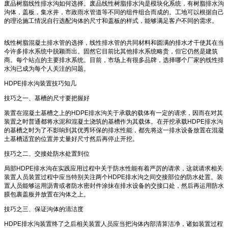
废品树脂线性排水沟如何选择。废品线性树脂排水沟是模块化系统，有树脂排水沟
沟体，盖板，集水井，市政雨水管道等不同的组件组合而成的。工地可以根据自己
的理论施工情况自行选配沟体的尺寸和盖板的样式，能够满足客户不同的需求。
线性树脂混凝土排水管的选择，线性排水管的共同材料和圆满的排水才干使其在当
今许多排水系统中脱颖而出。固然它目前比其他排水系统略贵，但它仍然是建筑
商。每个站点的主要排水系统。目前，市场上有很多品牌，选择哪个厂家的线性排
水沟已成为每个人关注的问题。
HDPE排水沟装置技巧知几
技巧之一、基槽的尺寸要把握好
装置在混凝土基槽之上的HDPE排水沟关于承载的载体有一定的请求，因而在对其
装置之时普通都将水泥和混凝土浇筑的基槽作为其载体。在开挖承载HDPE排水沟
的基槽之时为了不影响到其优秀环保的排水性能，都先将这一排水设备放置在混凝
土基槽适宜的位置并丈量好尺寸然后再停止开挖。
技巧之二、交接处防水处置到位
局部HDPE排水沟在实践应用过程中关于防水性能有着严厉的请求，这就请求相关
装置人员装置过程中应当特别关注两个HDPE排水沟之间交接部位的防水处置。装
置人员能够运用沥青或者防水密封件涂抹在排水设备的交接口处，然后再运用防水
膜包裹盖板并放置在沟体之上。
技巧之三、保证沟体的清洁度
HDPE排水沟装置终了之后相关装置人员应当把沟体内部清算洁净，诸如装置过程